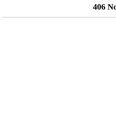
406 No